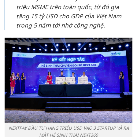
triệu MSME trên toàn quốc, từ đó gia
tăng 15 tỷ USD cho GDP của Việt Nam
trong 5 năm tới nhờ công nghệ.
NEXTPAY ĐẦU TƯ HÀNG TRIỆU USD VÀO 3 STARTUP VÀ RA
MẮT HỆ SINH THÁI NEXT360