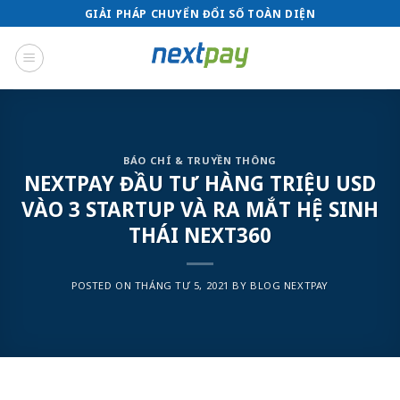
Skip
GIẢI PHÁP CHUYỂN ĐỔI SỐ TOÀN DIỆN
to
content
BÁO CHÍ & TRUYỀN THÔNG
NEXTPAY ĐẦU TƯ HÀNG TRIỆU USD
VÀO 3 STARTUP VÀ RA MẮT HỆ SINH
THÁI NEXT360
POSTED ON
THÁNG TƯ 5, 2021
BY
BLOG NEXTPAY