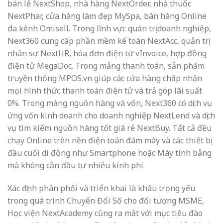
bán lẻ NextShop, nhà hàng NextOrder, nhà thuốc
NextPhar, cửa hàng làm đẹp MySpa, bán hàng Online
đa kênh Omisell. Trong lĩnh vực quản trị doanh nghiệp,
Next360 cung cấp phần mềm kế toán NextAcc, quản trị
nhân sự NextHR, hóa đơn điện tử vInvoice, hợp đồng
điện tử MegaDoc. Trong mảng thanh toán, sản phẩm
truyền thống MPOS.vn giúp các cửa hàng chấp nhận
mọi hình thức thanh toán điện tử và trả góp lãi suất
0%. Trong mảng nguồn hàng và vốn, Next360 có dịch vụ
ứng vốn kinh doanh cho doanh nghiệp NextLend và dịch
vụ tìm kiếm nguồn hàng tốt giá rẻ NextBuy. Tất cả đều
chạy Online trên nền điện toán đám mây và các thiết bị
đầu cuối di động như Smartphone hoặc Máy tính bảng
mà không cần đầu tư nhiều kinh phí.
Xác định phân phối và triển khai là khâu trọng yếu
trong quá trình Chuyển Đổi Số cho đối tượng MSME,
Học viện NextAcademy cũng ra mắt với mục tiêu đào