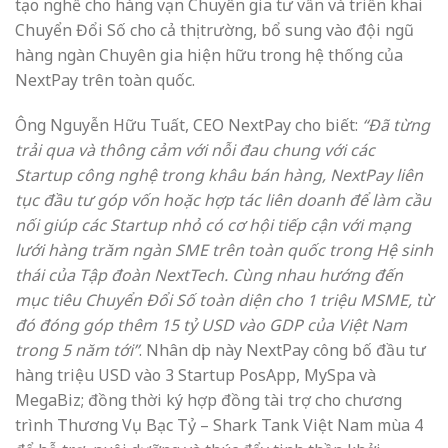
tạo nghề cho hàng vạn Chuyên gia tư vấn và triển khai
Chuyển Đổi Số cho cả thị trường, bổ sung vào đội ngũ
hàng ngàn Chuyên gia hiện hữu trong hệ thống của
NextPay trên toàn quốc.
Ông Nguyễn Hữu Tuất, CEO NextPay cho biết:
“Đã từng
trải qua và thông cảm với nỗi đau chung với các
Startup công nghệ trong khâu bán hàng, NextPay liên
tục đầu tư góp vốn hoặc hợp tác liên doanh để làm cầu
nối giúp các Startup nhỏ có cơ hội tiếp cận với mạng
lưới hàng trăm ngàn SME trên toàn quốc trong Hệ sinh
thái của Tập đoàn NextTech. Cùng nhau hướng đến
mục tiêu Chuyển Đổi Số toàn diện cho 1 triệu MSME, từ
đó đóng góp thêm 15 tỷ USD vào GDP của Việt Nam
trong 5 năm tới”
. Nhân dịp này NextPay công bố đầu tư
hàng triệu USD vào 3 Startup PosApp, MySpa và
MegaBiz; đồng thời ký hợp đồng tài trợ cho chương
trình Thương Vụ Bạc Tỷ – Shark Tank Việt Nam mùa 4